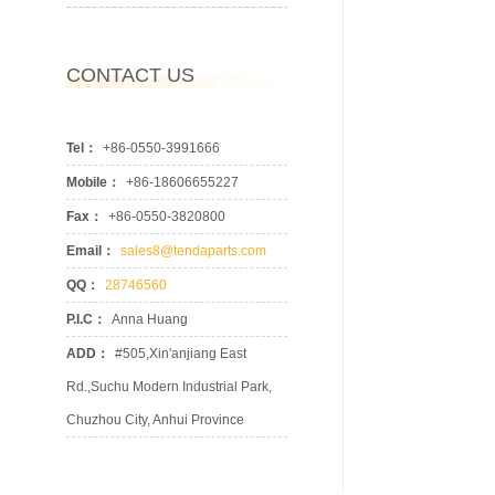
CONTACT US
Tel：
+86-0550-3991666
Mobile：
+86-18606655227
Fax：
+86-0550-3820800
Email：
sales8@tendaparts.com
QQ：
28746560
P.I.C：
Anna Huang
ADD：
#505,Xin'anjiang East
Rd.,Suchu Modern Industrial Park,
Chuzhou City, Anhui Province