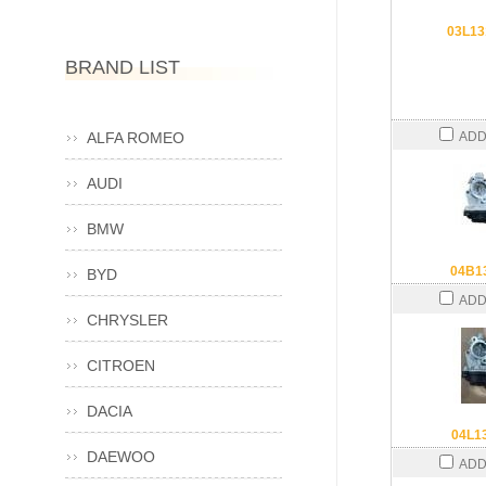
03L1
BRAND LIST
ALFA ROMEO
ADD
AUDI
BMW
04B1
BYD
ADD
CHRYSLER
CITROEN
DACIA
04L1
DAEWOO
ADD