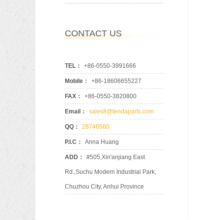
CONTACT US
TEL：
+86-0550-3991666
Mobile：
+86-18606655227
FAX：
+86-0550-3820800
Email：
sales8@tendaparts.com
QQ：
28746560
P.I.C：
Anna Huang
ADD：
#505,Xin'anjiang East
Rd.,Suchu Modern Industrial Park,
Chuzhou City, Anhui Province