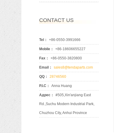
CONTACT US
Tel：
+86-0550-3991666
Mobile：
+86-18606655227
Fax：
+86-0550-3820800
Email：
sales8@tendaparts.com
QQ：
28746560
P.I.C：
Anna Huang
Адрес：
#505,Xin'anjiang East
Rd.,Suchu Modern Industrial Park,
Chuzhou City, Anhui Province