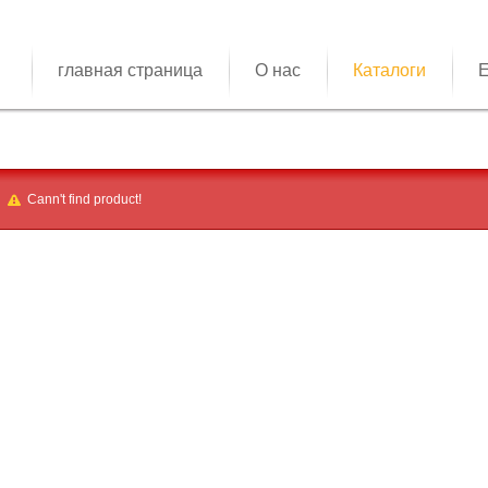
главная страница
О нас
Каталоги
E
Cann't find product!