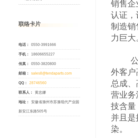
销售企业
认证，
联络卡片
制造销
力巨大
电话：
0550-3991666
手机：
18606655227
公司生
传真：
0550-3820800
外客户
邮箱：
sales8@tendaparts.com
总成、
QQ：
28746560
营业务
联系人：
黄忠娜
地址：
安徽省滁州市苏滁现代产业园
技含量
新安江东路505号
并且是
染。